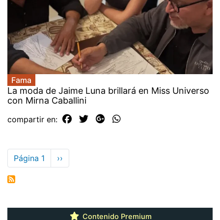
Fama
La moda de Jaime Luna brillará en Miss Universo
con Mirna Caballini
compartir en:
Paginación
Página 1
Siguiente
››
página
Contenido Premium