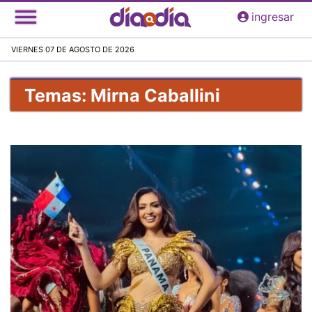
Pasar
ingresar
al
contenido
VIERNES 07 DE AGOSTO DE 2026
principal
Temas: Mirna Caballini