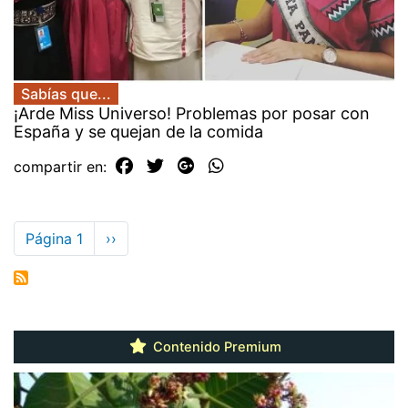
Sabías que...
¡Arde Miss Universo! Problemas por posar con
España y se quejan de la comida
compartir en:
Paginación
Página 1
Siguiente
››
página
Contenido Premium