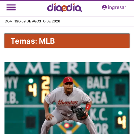
Pasar
ingresar
al
contenido
DOMINGO 09 DE AGOSTO DE 2026
principal
Temas: MLB