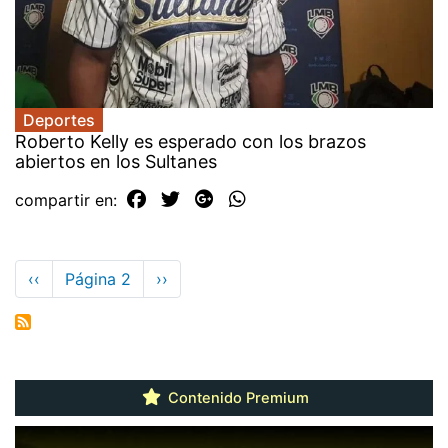
Deportes
Roberto Kelly es esperado con los brazos
abiertos en los Sultanes
compartir en:
Paginación
Página
‹‹
Página 2
Siguiente
››
anterior
página
Contenido Premium