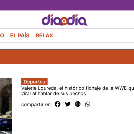
Pasar
al
contenido
principal
RO
EL PAÍS
RELAX
Deportes
Valerie Loureda, el histórico fichaje de la WWE q
viral al hablar de sus pechos
compartir en: