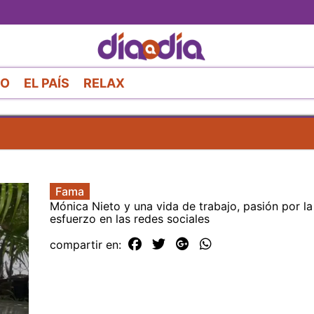
Pasar
al
contenido
principal
RO
EL PAÍS
RELAX
Fama
Mónica Nieto y una vida de trabajo, pasión por l
esfuerzo en las redes sociales
compartir en: