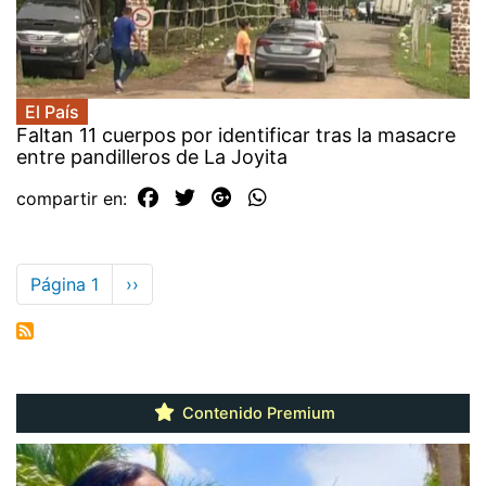
El País
Faltan 11 cuerpos por identificar tras la masacre
entre pandilleros de La Joyita
compartir en:
Paginación
Página 1
Siguiente
››
página
Contenido Premium