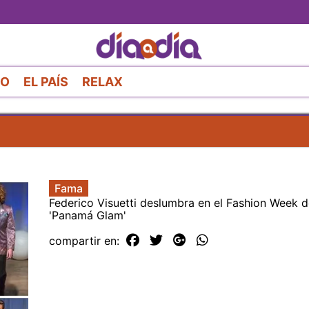
Pasar
al
contenido
principal
RO
EL PAÍS
RELAX
Fama
Federico Visuetti deslumbra en el Fashion Week 
'Panamá Glam'
compartir en: