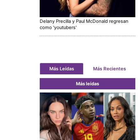
Delany Precilla y Paul McDonald regresan
como 'youtubers'
Más Leídas
Más Recientes
Más leídas