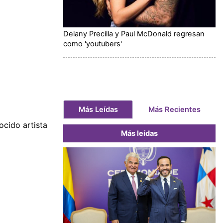
Delany Precilla y Paul McDonald regresan
como 'youtubers'
Más Leídas
Más Recientes
cido artista
Más leídas