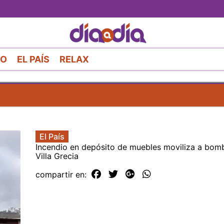
Pasar
al
contenido
principal
RO
EL PAÍS
RELAX
El País
Incendio en depósito de muebles moviliza a bom
Villa Grecia
compartir en: