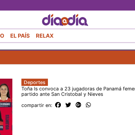
Pasar
al
contenido
principal
RO
EL PAÍS
RELAX
Deportes
Toña Is convoca a 23 jugadoras de Panamá feme
partido ante San Cristobal y Nieves
compartir en: