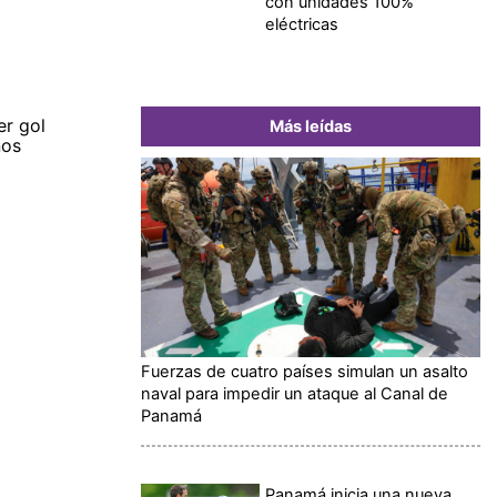
con unidades 100%
eléctricas
er gol
Más leídas
nos
Fuerzas de cuatro países simulan un asalto
naval para impedir un ataque al Canal de
Panamá
Panamá inicia una nueva