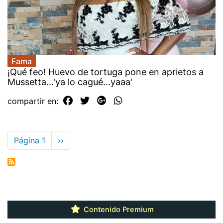
Fama
¡Qué feo! Huevo de tortuga pone en aprietos a
Mussetta...'ya lo cagué...yaaa'
compartir en:
Paginación
Página 1
Siguiente
››
página
Contenido Premium