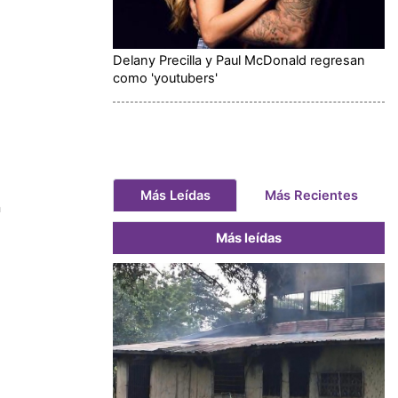
Delany Precilla y Paul McDonald regresan
como 'youtubers'
Más Leídas
Más Recientes
n
Más leídas