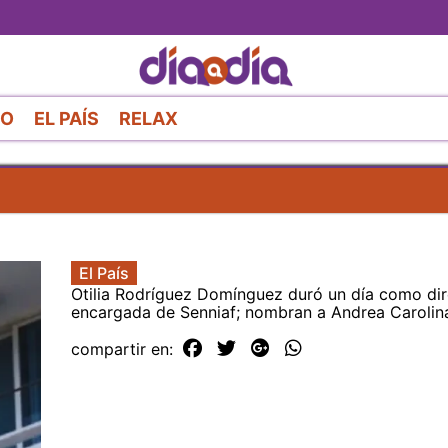
Pasar
al
contenido
principal
RO
EL PAÍS
RELAX
El País
Otilia Rodríguez Domínguez duró un día como dir
encargada de Senniaf; nombran a Andrea Carolin
compartir en: