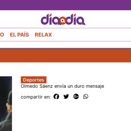
Pasar
al
contenido
principal
RO
EL PAÍS
RELAX
Deportes
Olmedo Sáenz envía un duro mensaje
compartir en: