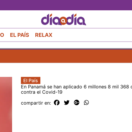
Pasar
al
contenido
principal
RO
EL PAÍS
RELAX
El País
En Panamá se han aplicado 6 millones 8 mil 368 
contra el Covid-19
compartir en: