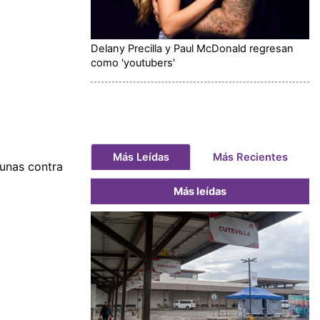
Delany Precilla y Paul McDonald regresan
como 'youtubers'
Más Leídas
Más Recientes
unas contra
Más leídas