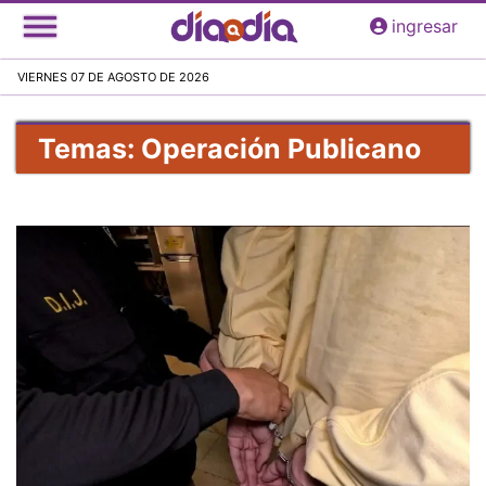
Pasar
ingresar
al
contenido
VIERNES 07 DE AGOSTO DE 2026
principal
Temas: Operación Publicano