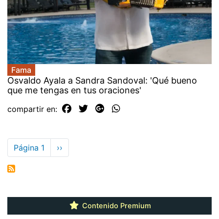
Fama
Osvaldo Ayala a Sandra Sandoval: 'Qué bueno
que me tengas en tus oraciones'
compartir en:
Paginación
Página 1
Siguiente
››
página
Contenido Premium