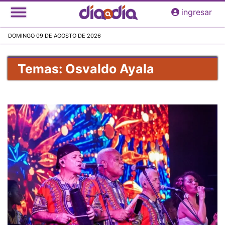
Pasar
ingresar
al
contenido
DOMINGO 09 DE AGOSTO DE 2026
principal
Temas: Osvaldo Ayala