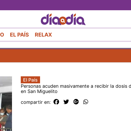
Pasar
al
contenido
principal
RO
EL PAÍS
RELAX
El País
Personas acuden masivamente a recibir la dosis 
en San Miguelito
compartir en: