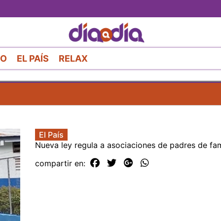
Pasar
al
contenido
principal
RO
EL PAÍS
RELAX
El País
Nueva ley regula a asociaciones de padres de fam
compartir en: