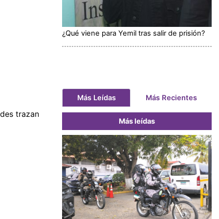
¿Qué viene para Yemil tras salir de prisión?
Más Leídas
Más Recientes
ades trazan
Más leídas