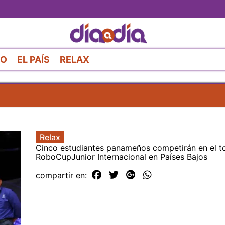
Pasar
al
contenido
principal
RO
EL PAÍS
RELAX
Relax
Cinco estudiantes panameños competirán en el t
RoboCupJunior Internacional en Países Bajos
compartir en: