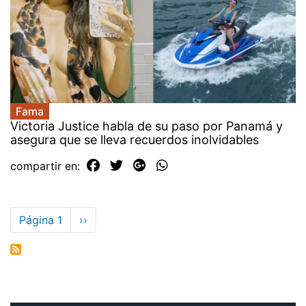
Fama
Victoria Justice habla de su paso por Panamá y
asegura que se lleva recuerdos inolvidables
compartir en:
Paginación
Página 1
Siguiente
››
página