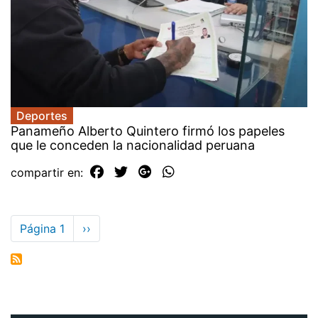
Deportes
Panameño Alberto Quintero firmó los papeles
que le conceden la nacionalidad peruana
compartir en:
Paginación
Página 1
Siguiente
››
página