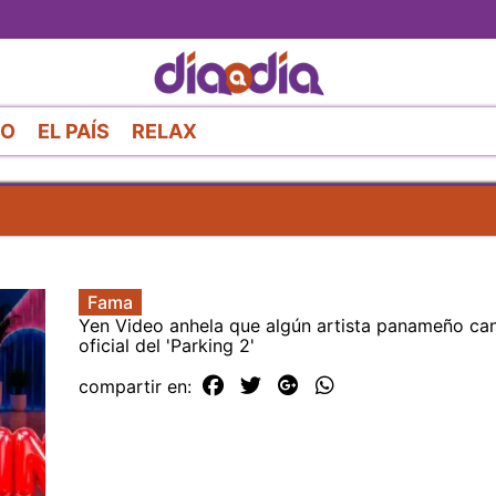
Pasar
al
contenido
principal
RO
EL PAÍS
RELAX
Fama
Yen Video anhela que algún artista panameño can
oficial del 'Parking 2'
compartir en: