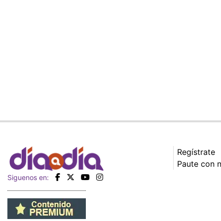
Regístrate
Paute con 
Siguenos en: