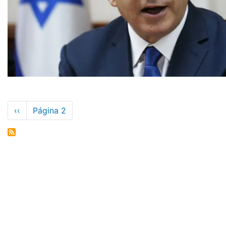
Paginación
Página
‹‹
Página 2
anterior