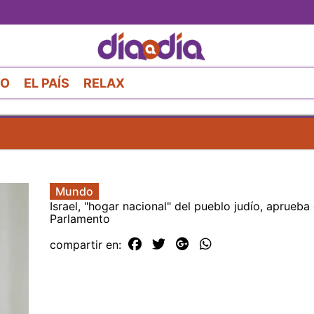
Pasar
al
contenido
principal
RO
EL PAÍS
RELAX
Mundo
Israel, "hogar nacional" del pueblo judío, aprueba 
Parlamento
compartir en: