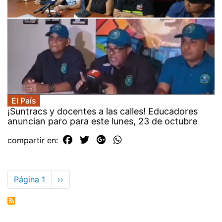
El País
¡Suntracs y docentes a las calles! Educadores
anuncian paro para este lunes, 23 de octubre
compartir en:
Paginación
Página 1
Siguiente
››
página