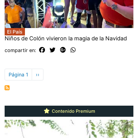
El País
Niños de Colón vivieron la magia de la Navidad
compartir en:
Paginación
Página 1
Siguiente
››
página
Contenido Premium