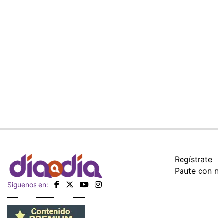
Regístrate
Paute con 
Siguenos en: