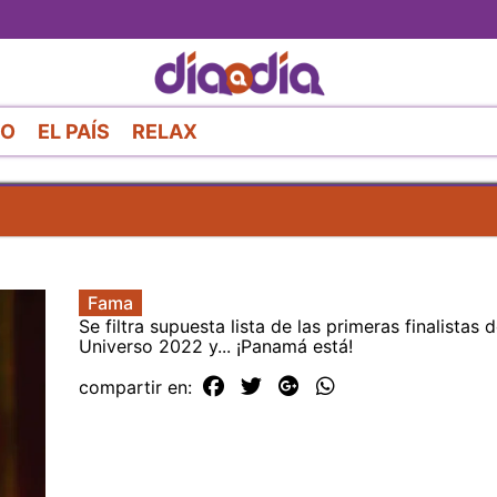
Pasar
al
contenido
principal
RO
EL PAÍS
RELAX
Fama
Se filtra supuesta lista de las primeras finalistas 
Universo 2022 y... ¡Panamá está!
compartir en: