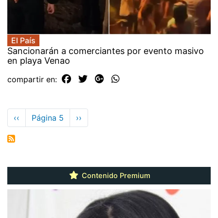
El País
Sancionarán a comerciantes por evento masivo
en playa Venao
compartir en:
Paginación
Página
‹‹
Página 5
Siguiente
››
anterior
página
Contenido Premium