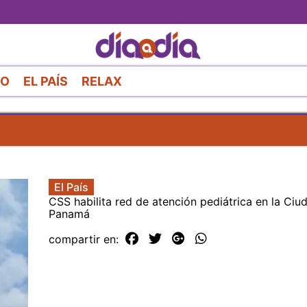
Pasar
al
contenido
principal
RO
EL PAÍS
RELAX
El País
CSS habilita red de atención pediátrica en la Ciu
Panamá
compartir en: