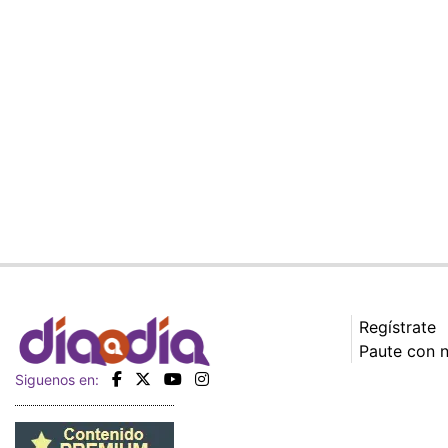
Regístrate
Paute con 
Siguenos en: