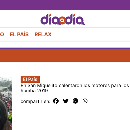
Pasar
al
contenido
principal
RO
EL PAÍS
RELAX
El País
En San Miguelito calentaron los motores para los
Rumba 2019
compartir en: