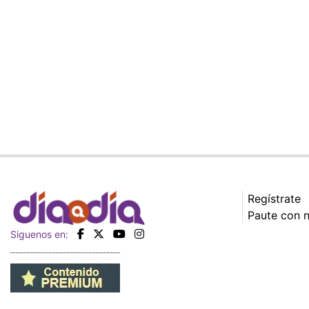
Regístrate
Paute con 
Siguenos en: