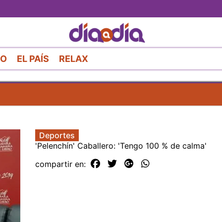
Pasar
al
contenido
principal
RO
EL PAÍS
RELAX
Deportes
'Pelenchín' Caballero: 'Tengo 100 % de calma'
compartir en: