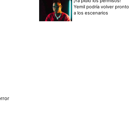
¡Ya pidió los permisos!
Yemil podría volver pronto
a los escenarios
rror