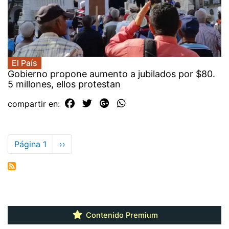
El País
Gobierno propone aumento a jubilados por $80.
5 millones, ellos protestan
compartir en:
Paginación
Página 1
Siguiente
››
página
Contenido Premium