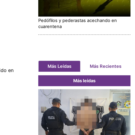
Pedófilos y pederastas acechando en
cuarentena
Más Leídas
Más Recientes
ido en
Más leídas