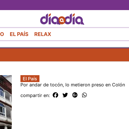
Pasar
al
contenido
principal
RO
EL PAÍS
RELAX
El País
Por andar de tocón, lo metieron preso en Colón
compartir en: