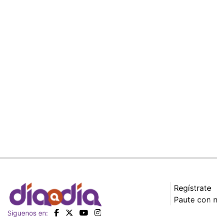
Regístrate
Paute con 
Siguenos en: