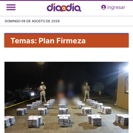
Pasar
ingresar
al
contenido
DOMINGO 09 DE AGOSTO DE 2026
principal
Temas: Plan Firmeza