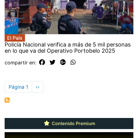
El País
Policía Nacional verifica a más de 5 mil personas
en lo que va del Operativo Portobelo 2025
compartir en:
Paginación
Página 1
Siguiente
››
página
Contenido Premium