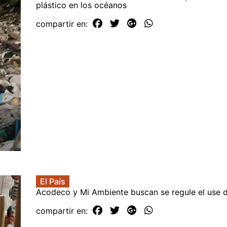
plástico en los océanos
compartir en:
El País
Acodeco y Mi Ambiente buscan se regule el use d
compartir en: