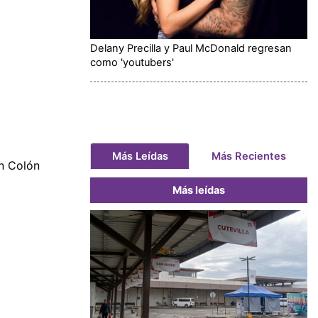
Delany Precilla y Paul McDonald regresan
como 'youtubers'
Más Leídas
Más Recientes
en Colón
Más leídas