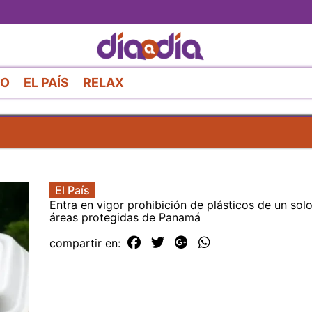
Pasar
al
contenido
principal
RO
EL PAÍS
RELAX
El País
Entra en vigor prohibición de plásticos de un solo
áreas protegidas de Panamá
compartir en: