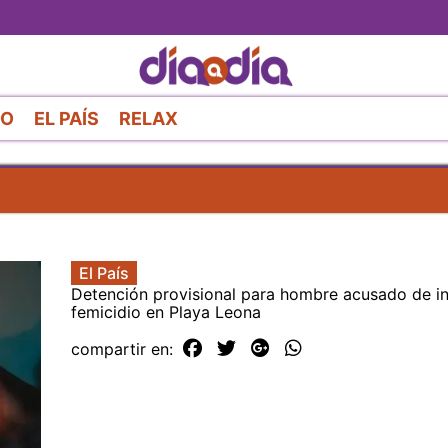
Pasar
al
contenido
principal
RO
EL PAÍS
RELAX
El País
Detención provisional para hombre acusado de i
femicidio en Playa Leona
compartir en: