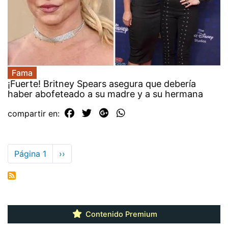
Fama
¡Fuerte! Britney Spears asegura que debería
haber abofeteado a su madre y a su hermana
compartir en:
Paginación
Página 1
Siguiente
››
página
Contenido Premium