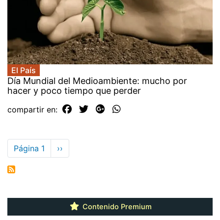
El País
Día Mundial del Medioambiente: mucho por
hacer y poco tiempo que perder
compartir en:
Paginación
Página 1
Siguiente
››
página
Contenido Premium