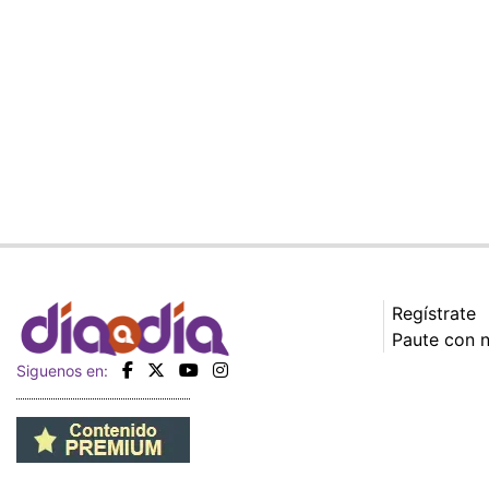
Regístrate
Paute con 
Siguenos en: