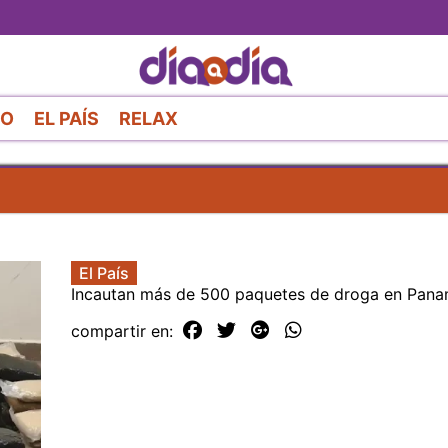
Pasar
al
contenido
principal
RO
EL PAÍS
RELAX
El País
Incautan más de 500 paquetes de droga en Pan
compartir en: