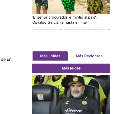
'El señor procurador le mintió al país',
Osvaldo García irá hasta el final
Más Leídas
Más Recientes
 de un
Más leídas