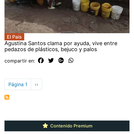
El País
Agustina Santos clama por ayuda, vive entre
pedazos de plásticos, bejuco y palos
compartir en:
Paginación
Página 1
Siguiente
››
página
Contenido Premium