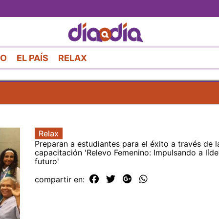
Pasar
al
contenido
principal
RO
EL PAÍS
RELAX
Relax
Preparan a estudiantes para el éxito a través de 
capacitación 'Relevo Femenino: Impulsando a líde
futuro'
compartir en: