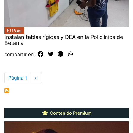
El País
Instalan tablas rígidas y DEA en la Policlínica de
Betania
compartir en:
Paginación
Página 1
Siguiente
››
página
Contenido Premium