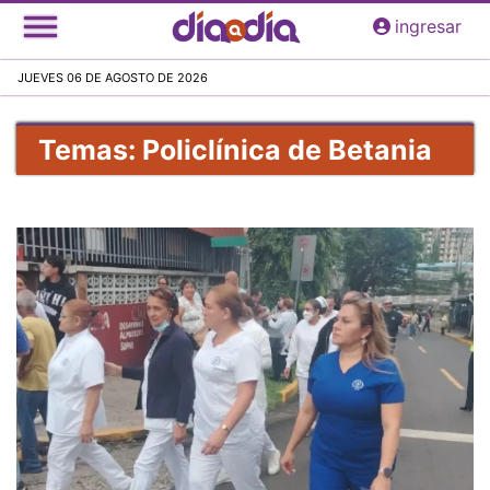
Pasar
ingresar
al
contenido
JUEVES 06 DE AGOSTO DE 2026
principal
Temas: Policlínica de Betania