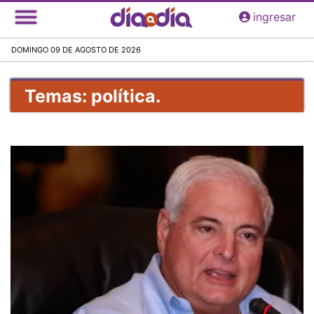
Pasar
ingresar
al
contenido
DOMINGO 09 DE AGOSTO DE 2026
principal
Temas: política.