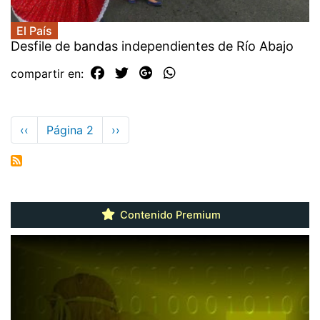
El País
Desfile de bandas independientes de Río Abajo
compartir en:
Paginación
Página
‹‹
Página 2
Siguiente
››
anterior
página
Contenido Premium