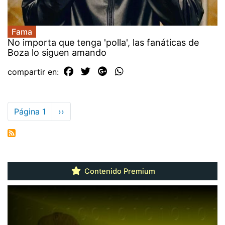
Fama
No importa que tenga 'polla', las fanáticas de
Boza lo siguen amando
compartir en:
Paginación
Página 1
Siguiente
››
página
Contenido Premium