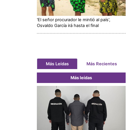
'El señor procurador le mintió al país',
Osvaldo García irá hasta el final
Más Leídas
Más Recientes
Más leídas