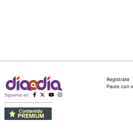
Regístrate
Paute con 
Siguenos en: