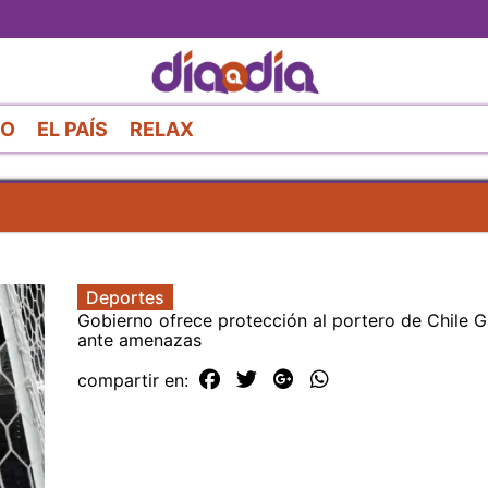
Pasar
al
contenido
principal
RO
EL PAÍS
RELAX
Deportes
Gobierno ofrece protección al portero de Chile Ga
ante amenazas
compartir en: