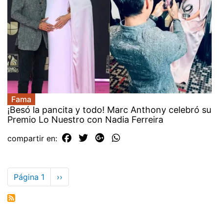
Fama
¡Besó la pancita y todo! Marc Anthony celebró su
Premio Lo Nuestro con Nadia Ferreira
compartir en:
Paginación
Página 1
Siguiente
››
página