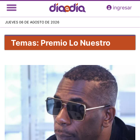
Pasar
ingresar
al
contenido
JUEVES 06 DE AGOSTO DE 2026
principal
Temas: Premio Lo Nuestro