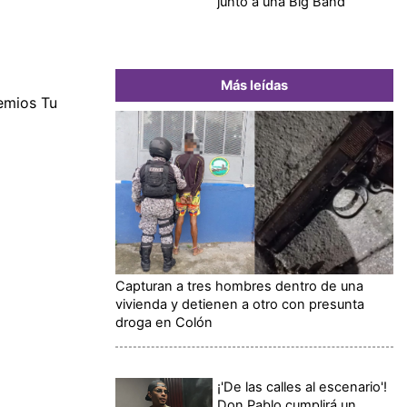
junto a una Big Band
Más leídas
remios Tu
Capturan a tres hombres dentro de una
vivienda y detienen a otro con presunta
droga en Colón
¡'De las calles al escenario'!
Don Pablo cumplirá un