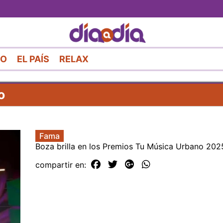
Pasar
al
contenido
principal
RO
EL PAÍS
RELAX
o
Fama
Boza brilla en los Premios Tu Música Urbano 2025
compartir en: