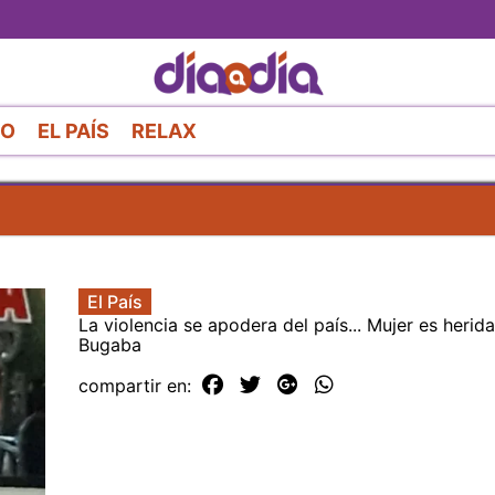
Pasar
al
contenido
principal
RO
EL PAÍS
RELAX
El País
La violencia se apodera del país... Mujer es herid
Bugaba
compartir en: