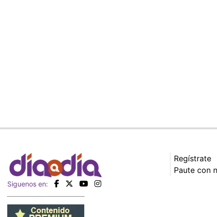
Regístrate
Paute con 
Siguenos en: