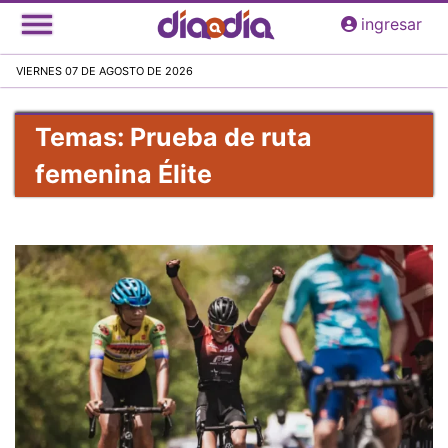
Pasar
ingresar
al
contenido
VIERNES 07 DE AGOSTO DE 2026
principal
Temas: Prueba de ruta
femenina Élite