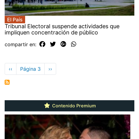
El País
Tribunal Electoral suspende actividades que
impliquen concentración de público
compartir en:
Paginación
Página
‹‹
Página 3
Siguiente
››
anterior
página
Contenido Premium