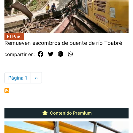
El País
Remueven escombros de puente de río Toabré
compartir en:
Paginación
Página 1
Siguiente
››
página
Contenido Premium