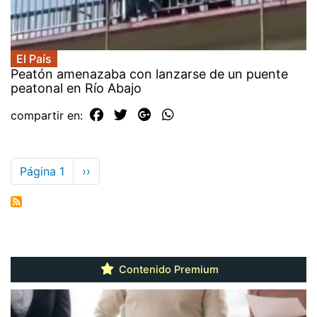
El País
Peatón amenazaba con lanzarse de un puente
peatonal en Río Abajo
compartir en:
Paginación
Página 1
Siguiente
››
página
Contenido Premium