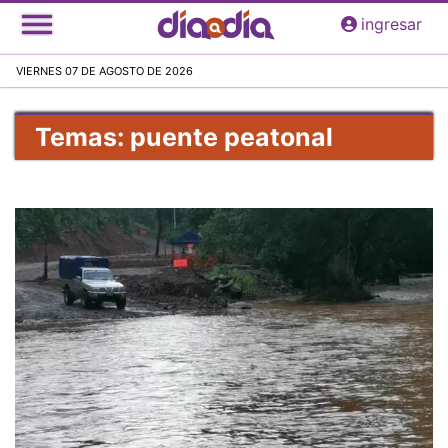
Pasar
ingresar
al
contenido
VIERNES 07 DE AGOSTO DE 2026
principal
Temas: puente peatonal